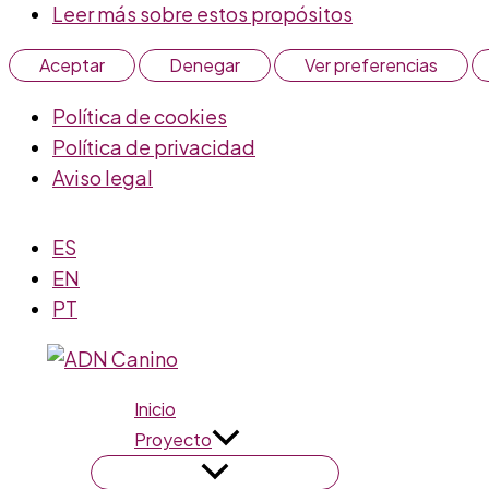
Leer más sobre estos propósitos
Aceptar
Denegar
Ver preferencias
Política de cookies
Política de privacidad
Aviso legal
Ir
ES
al
EN
contenido
PT
Inicio
Proyecto