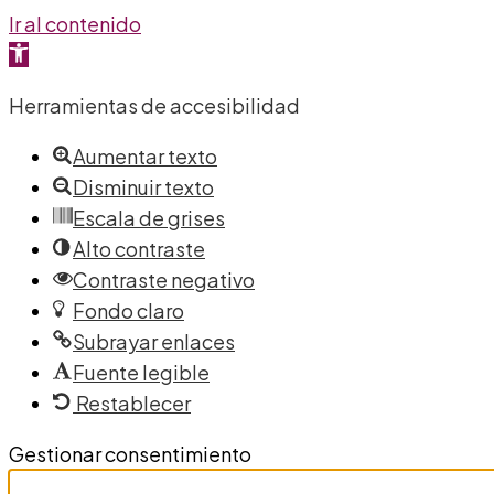
Ir al contenido
Abrir barra de herramientas
Herramientas de accesibilidad
Aumentar texto
Disminuir texto
Escala de grises
Alto contraste
Contraste negativo
Fondo claro
Subrayar enlaces
Fuente legible
Restablecer
Gestionar consentimiento